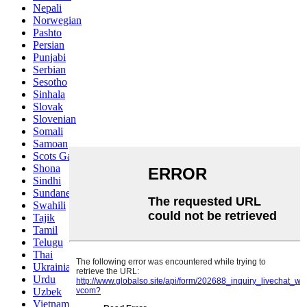
Nepali
Norwegian
Pashto
Persian
Punjabi
Serbian
Sesotho
Sinhala
Slovak
Slovenian
Somali
Samoan
Scots Gaelic
Shona
Sindhi
Sundanese
Swahili
Tajik
Tamil
Telugu
Thai
Ukrainian
Urdu
Uzbek
Vietnamese