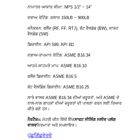
ਨਾਮਾਤਰ ਆਕਾਰ ਸੀਮਾ: NPS 1/2” ~ 14”
ਦਬਾਅ ਰੇਟਿੰਗ: ਕਲਾਸ 150LB ~ 900LB
ਕਨੈਕਸ਼ਨ: ਫਲੈਂਜ (RF, FF, RTJ), ਬੱਟ ਵੈਲਡੇਡ (BW), ਸਾਕਟ
ਵੈਲਡੇਡ (SW)
ਡਿਜ਼ਾਈਨ: API 599, API 6D
ਦਬਾਅ-ਤਾਪਮਾਨ ਰੇਟਿੰਗ: ASME B16.34
ਆਹਮੋ-ਸਾਹਮਣੇ ਮਾਪ: ASME B16.10
ਫਲੈਂਜ ਡਿਜ਼ਾਈਨ: ASME B16.5
ਬੱਟ ਵੈਲਡਿੰਗ ਡਿਜ਼ਾਈਨ: ASME B16.25
ਸਾਰੇ ਵਾਲਵ ASME B16.34 ਦੀਆਂ ਜ਼ਰੂਰਤਾਂ, ਅਤੇ ASME ਦੇ
ਨਾਲ-ਨਾਲ ਗਾਹਕਾਂ ਦੀਆਂ ਜ਼ਰੂਰਤਾਂ ਦੀ ਪਾਲਣਾ ਕਰਨ ਲਈ ਤਿਆਰ
ਕੀਤੇ ਗਏ ਹਨ।
ਨੌਰਟੈਕ
is
ਮੋਹਰੀ ਚੀਨ ਵਿੱਚੋਂ ਇੱਕ
ਸਾਫਟ ਸੀਲਿੰਗ ਸਲੀਵ ਪਲੱਗ
ਵਾਲਵ
ਨਿਰਮਾਤਾ ਅਤੇ ਸਪਲਾਇਰ।
ਪੁੱਛਗਿੱਛ
ਵੇਰਵੇ